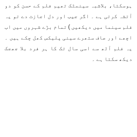
ہوسکتا، بلاشبہ سینمٹک تھیم فلم کے حسن کو دو
آتشہ کرتی ہے ۔ اگر جیب اور دل اجازت دے تو یہ
فلم سینما میں دیکھیں ) تمام بڑے شہروں میں اب
اچھے اور صاف ستھرے سینی پلیکس کھل چکے ہیں ۔
یہ فلم آٹھ سے اسی سال تک کا ہر فرد بلا جھجک
دیکھ سکتا ہے ۔