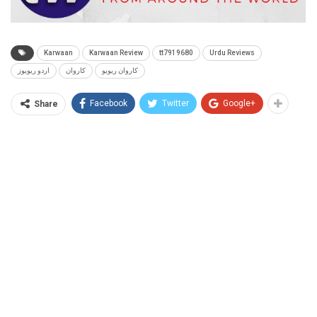
Karwaan
Karwaan Review
tt7919680
Urdu Reviews
کاروان ریویو
کاروان
اردو ریویوز
Facebook
Twitter
Google+
Share