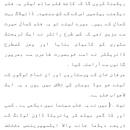
ریکمنڈ کروں گا کہ کاغذ قلم ساتھ لیکر یہ فلم
دیکھنے بیٹھیں اس کے کے کئ سنجیدہ ڈائیلاگ بہت
کمال کے ہیں۔ میرے لیئے تو یہ فلم کمال حیرت
سے مزین تھی کہ کس طرح رائٹر نے ایک ٹریجئک
سٹوری کو کامیڈی بنایا اور پھر کسطرح
ڈائریکٹر نے اسے خوبصورت شاعری سے بھرپور
گانوں سے آراستہ کیا ۔
عرفان خان کے پرستاروں اور ان تمام لوگوں کے
لیئے جو موڈ بوسٹر کی تلاش میں ہوں ، یہ ایک
لاجواب فلم ہے۔
نوٹ ۔ ( میں نے یہ فلم سینما میں دیکھی ہے ۔ کسی
اور کا گھر بیٹھ کر پائریٹڈ ڈاؤن لوڈنگ کے
ذریعے دیکھا جانے والا ایکسپیریئنس مختلف