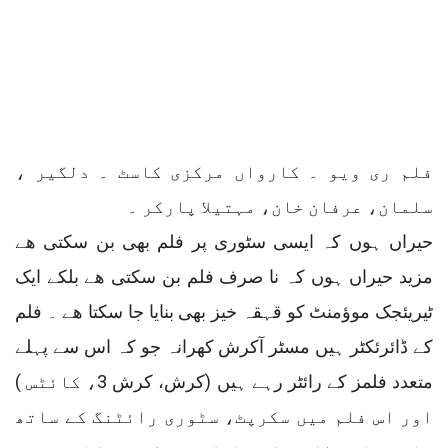
فلم ری ویو ۔ کارواں مرکزی کاسٹ ۔ دلگیر ،
سلمان، عرفان خان، مہتیلا پارکر ۔
حیراں ہوں کہ ایسی سٹوری پر فلم بھی بن سکتی ھے
مزید حیراں ہوں کہ نا صرف فلم بن سکتی ھے بلکے ایک
ٹیریئجک موؤمنٹ کو قہقہ خیز بھی بنایا جا سکتا ھے ۔ فلم
کے ڈائرئکٹر ہیں مسٹر آکرش کھرانہ جو کہ اس سے پہلے
متعدد فلمز کے رائٹر رہے ہیں (کرش، کرش 3، کائٹس )
اور اس فلم میں سکرپٹ، سٹوری رائٹنگ کے ساتھ