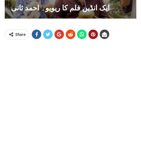
ایک انڈین فلم کا ریویو۔ احمد ثانی
Share