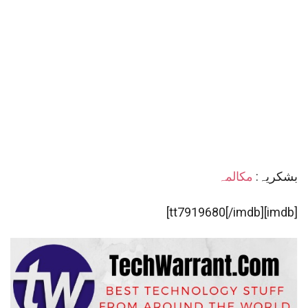
بشکریہ:
مکالمہ
[imdb]tt7919680[/imdb]]