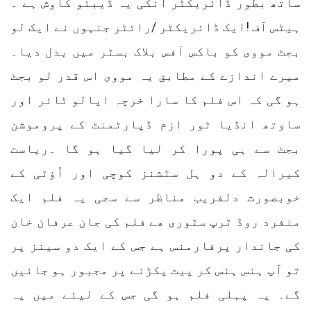
ساتھ بطور ڈائریکٹر انکی یہ ڈیبئو کاوش ہے ۔
ہیٹس آف !ایک ڈائریکٹر /رائٹر جنہوں نے ایک لو
بجٹ مووی کو باکس آفس بلاک بسٹر میں بدل دیا۔
میرے اندازے کے مطابق یہ مووی اس قدر لو بجٹ
ہو گی کہ اس فلم کا سارا خرچہ اپالو ٹائر اور
ساوتھ انڈیا ٹور ازم ڈپارٹمنٹ کے پروموشن
بجٹ سے ہی پورا کر لیا گیا ہو گا ۔ریاست
کیرالہ کے دو ہل سٹشنز کوچی اور اُؤٹی کے
خوبصورت دلفریب مناظر سے سجی یہ فلم ایک
منفرد روڈ ٹرپ سٹوری ھے فلم کی جان عرفان خان
کی جاندار پرفارمنس ہے جس کے ایک دو سینز پر
تو آپ ہنس ہنس کر پیٹ پکڑنے پر مجبور ہو جائیں
گے۔ یہ پہلی فلم ہو گی جس کے لیئے میں یہ